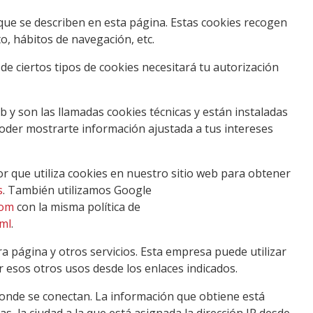
 que se describen en esta página. Estas cookies recogen
to, hábitos de navegación, etc.
 de ciertos tipos de cookies necesitará tu autorización
y son las llamadas cookies técnicas y están instaladas
poder mostrarte información ajustada a tus intereses
or que utiliza cookies en nuestro sitio web para obtener
s
. También utilizamos Google
com
con la misma política de
tml
.
ra página y otros servicios. Esta empresa puede utilizar
 esos otros usos desde los enlaces indicados.
donde se conectan. La información que obtiene está
s, la ciudad a la que está asignada la dirección IP desde