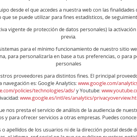
uipo desde el que accedes a nuestra web con las finalidades
 que se puede utilizar para fines estadísticos, de seguimien
tiva vigente de protección de datos personales) la activación
previa.
istemas para el mínimo funcionamiento de nuestro sitio web 
na, para personalizarla en base a tus preferencias, o para 
personales
tros proveedores para distintos fines. El principal proveed
la navegación es: Google Analytics:
www.google.com/analytic
e.com/policies/technologies/ads/
y Youtube:
www.youtube.
ivacidad:
www.google.es/intl/es/analytics/privacyoverview.h
e nos presta el servicio de análisis de la audiencia de nuest
os y para ofrecer servicios a otras empresas. Puedes conocer
o apellidos de los usuarios ni de la dirección postal desde 
, el idioma, red social en la que se publican nuestras noticia